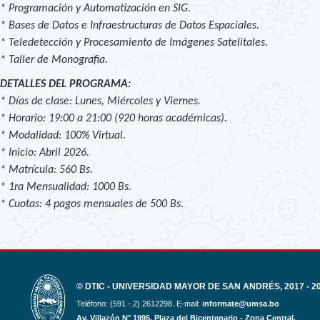
* Programación y Automatización en SIG.
* Bases de Datos e Infraestructuras de Datos Espaciales.
* Teledetección y Procesamiento de Imágenes Satelitales.
* Taller de Monografia.
DETALLES DEL PROGRAMA:
* Días de clase: Lunes, Miércoles y Viernes.
* Horario: 19:00 a 21:00 (920 horas académicas).
* Modalidad: 100% Virtual.
* Inicio: Abril 2026.
* Matrícula: 560 Bs.
* 1ra Mensualidad: 1000 Bs.
* Cuotas: 4 pagos mensuales de 500 Bs.
© DTIC - UNIVERSIDAD MAYOR DE SAN ANDRÉS, 2017 - 2
Teléfono: (591 - 2) 2612298. E-mail:
informate@umsa.bo
Av. Villazón N° 1995, Plaza del Bicentenario - Zona Central.