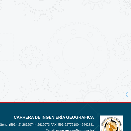
CARRERA DE INGENIERÍA GEOGRAFICA
éfono: (591 - 2)
2612074 - 2612073 FAX: 591-22772100 - 2442881
E-mail:
www.geografia.umsa.bo