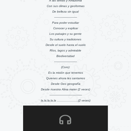
A las selvas y Amazonia
Con sus climas y geoformas
De belleza sin igual
--------------------------
Para poder estudiar
Conocer y explicar
Los paisajes y su gente
Su cultura y tradiciones
Desde el suelo hasta el vuelo
Ríos, lagos y admirable
Biodiversidad
--------------------------
(Coro):
Es la misión que tenemos
Quienes ahora les cantamos
Desde Geo geografía
Desde nuestra Alma mater (2 veces)
-------------------------------------
la,la,la,la,la ........................(2 veces)