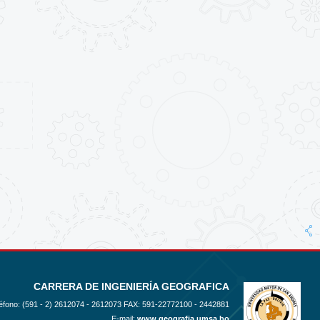
CARRERA DE INGENIERÍA GEOGRAFICA
éfono: (591 - 2)
2612074 - 2612073 FAX: 591-22772100 - 2442881
E-mail:
www.geografia.umsa.bo