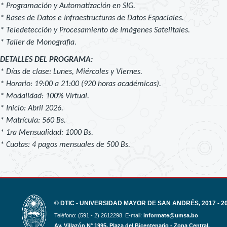
* Programación y Automatización en SIG.
* Bases de Datos e Infraestructuras de Datos Espaciales.
* Teledetección y Procesamiento de Imágenes Satelitales.
* Taller de Monografia.
DETALLES DEL PROGRAMA:
* Días de clase: Lunes, Miércoles y Viernes.
* Horario: 19:00 a 21:00 (920 horas académicas).
* Modalidad: 100% Virtual.
* Inicio: Abril 2026.
* Matrícula: 560 Bs.
* 1ra Mensualidad: 1000 Bs.
* Cuotas: 4 pagos mensuales de 500 Bs.
© DTIC - UNIVERSIDAD MAYOR DE SAN ANDRÉS, 2017 - 2
Teléfono: (591 - 2) 2612298. E-mail:
informate@umsa.bo
Av. Villazón N° 1995, Plaza del Bicentenario - Zona Central.